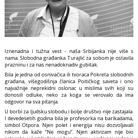
Iznenadna i tužna vest - naša Srbijanka nije više s
nama. Slobodna građanka Turajlić za sobom je ostavila
prazninu i za nas nenadoknadiv gubitak.
Bila je jedna od osnivačica ili tvoraca Pokreta slobodnih
građana, višegodišnja članica Poitičkog saveta i ono
najvažnije neprekidni oslonac u mislima svih koji su
donosili odluke, neko za koga se verovalo da ima
odgovor na sva pitanja.
U borbi za ljudsku slobodu i bolje društvo nije zastajala.
I devedesetih godina bila je profesorka na barikadama,
simbol Otpora. Njen polet i energija nisu dozvoljavali
nikom da kaže “Ne mogu”. Njen aktvizam nije bio