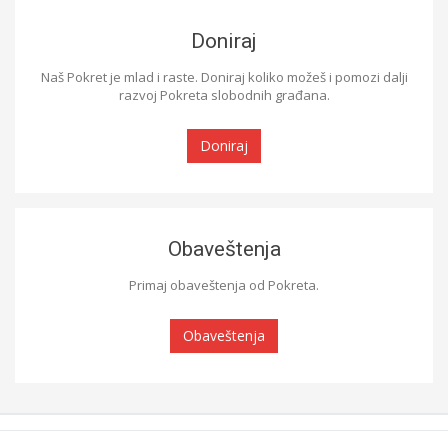
Doniraj
Naš Pokret je mlad i raste. Doniraj koliko možeš i pomozi dalji
razvoj Pokreta slobodnih građana.
Doniraj
Obaveštenja
Primaj obaveštenja od Pokreta.
Obaveštenja