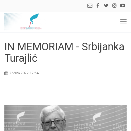
Prik
navi
IN MEMORIAM - Srbijanka
Turajlić
26/09/2022 12:54