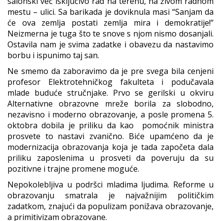
salonski već isključivo rad na terenu, na živom radnom
mestu – ulici. Sa barikada je doviknula masi “Sanjam da
će ova zemlja postati zemlja mira i demokratije!”
Neizmerna je tuga što te snove s njom nismo dosanjali.
Ostavila nam je svima zadatke i obavezu da nastavimo
borbu i ispunimo taj san.
Ne smemo da zaboravimo da je pre svega bila cenjeni
profesor Elektrotehničkog fakulteta i podučavala
mlade buduće stručnjake. Prvo se gerilski u okviru
Alternativne obrazovne mreže borila za slobodno,
nezavisno i moderno obrazovanje, a posle promena 5.
oktobra dobila je priliku da kao pomoćnik ministra
prosvete to nastavi zvanično. Biće upamćeno da je
modernizacija obrazovanja koja je tada započeta dala
priliku zaposlenima u prosveti da poveruju da su
pozitivne i trajne promene moguće.
Nepokolebljiva u podršci mladima ljudima. Reforme u
obrazovanju smatrala je najvažnijim političkim
zadatkom, znajući da populizam ponižava obrazovanje,
a primitivizam obrazovane.