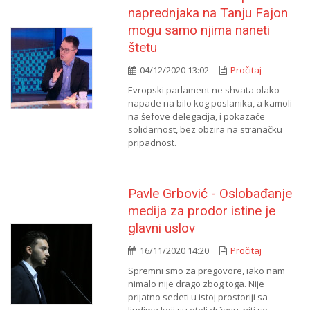
naprednjaka na Tanju Fajon
mogu samo njima naneti
štetu
04/12/2020 13:02
Pročitaj
Evropski parlament ne shvata olako
napade na bilo kog poslanika, a kamoli
na šefove delegacija, i pokazaće
solidarnost, bez obzira na stranačku
pripadnost.
Pavle Grbović - Oslobađanje
medija za prodor istine je
glavni uslov
16/11/2020 14:20
Pročitaj
Spremni smo za pregovore, iako nam
nimalo nije drago zbog toga. Nije
prijatno sedeti u istoj prostoriji sa