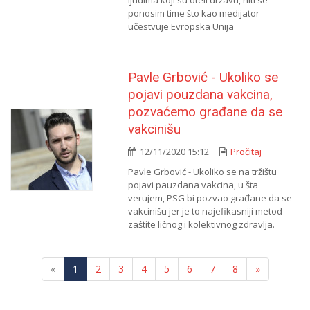
ljudima koji su oteli državu, niti se
ponosim time što kao medijator
učestvuje Evropska Unija
Pavle Grbović - Ukoliko se
pojavi pouzdana vakcina,
pozvaćemo građane da se
vakcinišu
12/11/2020 15:12
Pročitaj
Pavle Grbović - Ukoliko se na tržištu
pojavi pauzdana vakcina, u šta
verujem, PSG bi pozvao građane da se
vakcinišu jer je to najefikasniji metod
zaštite ličnog i kolektivnog zdravlja.
«
1
2
3
4
5
6
7
8
»