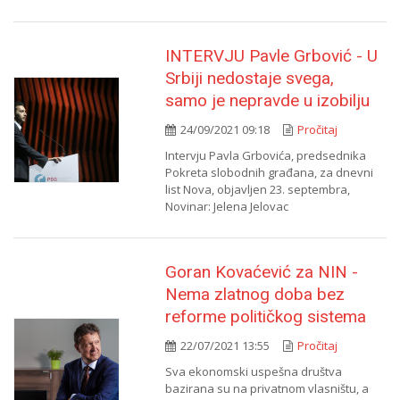
INTERVJU Pavle Grbović - U
Srbiji nedostaje svega,
samo je nepravde u izobilju
24/09/2021 09:18
Pročitaj
Intervju Pavla Grbovića, predsednika
Pokreta slobodnih građana, za dnevni
list Nova, objavljen 23. septembra,
Novinar: Jelena Jelovac
Goran Kovaćević za NIN -
Nema zlatnog doba bez
reforme političkog sistema
22/07/2021 13:55
Pročitaj
Sva ekonomski uspešna društva
bazirana su na privatnom vlasništu, a