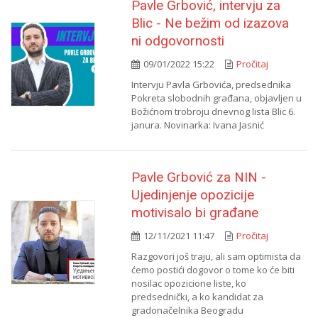
Pavle Grbović, intervju za
Blic - Ne bežim od izazova
ni odgovornosti
09/01/2022 15:22
Pročitaj
Intervju Pavla Grbovića, predsednika
Pokreta slobodnih građana, objavljen u
Božićnom trobroju dnevnog lista Blic 6.
janura. Novinarka: Ivana Jasnić
Pavle Grbović za NIN -
Ujedinjenje opozicije
motivisalo bi građane
12/11/2021 11:47
Pročitaj
Razgovori još traju, ali sam optimista da
ćemo postići dogovor o tome ko će biti
nosilac opozicione liste, ko
predsednički, a ko kandidat za
gradonačelnika Beogradu