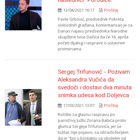
12/04/2021 16:17
Pročitaj
Pavle Grbović, predsednik Pokreta
slobodnih građana, komentarisao je za
Danas najavu predsednika Narodne
skupštine Ivice Dačića da će 16. aprila
početi dijalog i rasprave o ustavnim
promenama.
Sergej Trifunović - Pozivam
Aleksandra Vučića da
svedoči i dostavi dva minuta
snimka udesa kod Doljevca
17/03/2021 13:07
Pročitaj
Ročište za glavnu raspravu po
parničnoj tužbi Zorana Babića protiv
glumca Sergeja Trifunovića, jer se
tužilac nije pojavio, sa obrazloženjem
da je "bio u kontaktu sa obolelim od