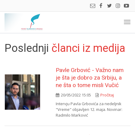
Prik
navi
Poslednji
članci iz medija
Pavle Grbović - Važno nam
je šta je dobro za Srbiju, a
ne šta o tome misli Vučić
20/05/2022 15:05
Pročitaj
Intervju Pavla Grbovića za nedeljnik
"Vreme" objavljen 12. maja. Novinar:
Radmilo Marković