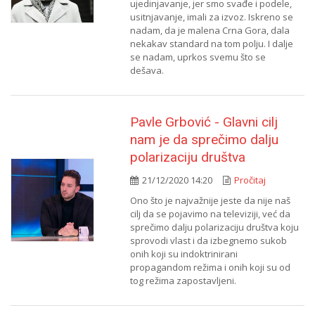
ujedinjavanje, jer smo svađe i podele,
usitnjavanje, imali za izvoz. Iskreno se
nadam, da je malena Crna Gora, dala
nekakav standard na tom polju. I dalje
se nadam, uprkos svemu što se
dešava.
Pavle Grbović - Glavni cilj
nam je da sprečimo dalju
polarizaciju društva
21/12/2020 14:20
Pročitaj
Ono što je najvažnije jeste da nije naš
cilj da se pojavimo na televiziji, već da
sprečimo dalju polarizaciju društva koju
sprovodi vlast i da izbegnemo sukob
onih koji su indoktrinirani
propagandom režima i onih koji su od
tog režima zapostavljeni.