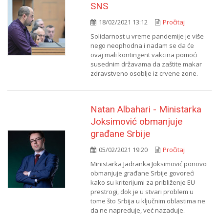
SNS
18/02/2021 13:12
Pročitaj
Solidarnost u vreme pandemije je više
nego neophodna i nadam se da će
ovaj mali kontingent vakcina pomoći
susednim državama da zaštite makar
zdravstveno osoblje iz crvene zone.
Natan Albahari - Ministarka
Joksimović obmanjuje
građane Srbije
05/02/2021 19:20
Pročitaj
Ministarka Jadranka Joksimović ponovo
obmanjuje građane Srbije govoreći
kako su kriterijumi za približenje EU
prestrogi, dok je u stvari problem u
tome što Srbija u ključnim oblastima ne
da ne napreduje, već nazaduje.