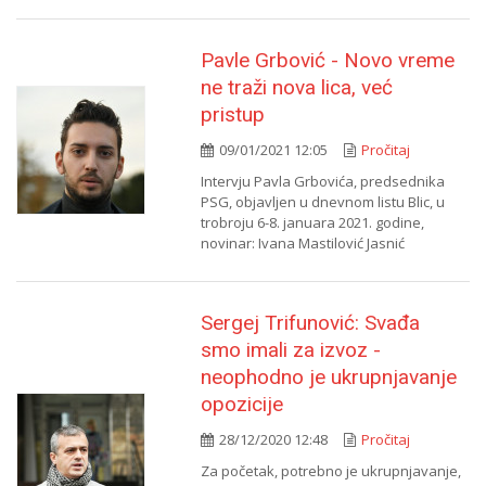
Pavle Grbović - Novo vreme
ne traži nova lica, već
pristup
09/01/2021 12:05
Pročitaj
Intervju Pavla Grbovića, predsednika
PSG, objavljen u dnevnom listu Blic, u
trobroju 6-8. januara 2021. godine,
novinar: Ivana Mastilović Jasnić
Sergej Trifunović: Svađa
smo imali za izvoz -
neophodno je ukrupnjavanje
opozicije
28/12/2020 12:48
Pročitaj
Za početak, potrebno je ukrupnjavanje,