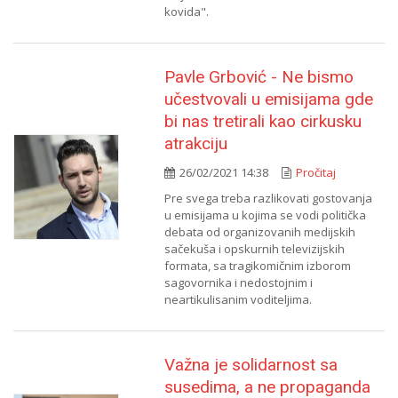
kovida".
Pavle Grbović - Ne bismo
učestvovali u emisijama gde
bi nas tretirali kao cirkusku
atrakciju
26/02/2021 14:38
Pročitaj
Pre svega treba razlikovati gostovanja
u emisijama u kojima se vodi politička
debata od organizovanih medijskih
sačekuša i opskurnih televizijskih
formata, sa tragikomičnim izborom
sagovornika i nedostojnim i
neartikulisanim voditeljima.
Važna je solidarnost sa
susedima, a ne propaganda