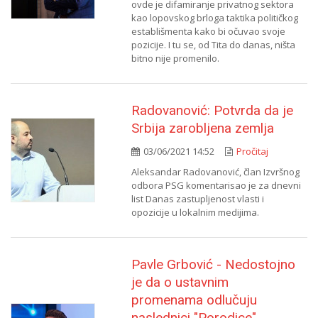
ovde je difamiranje privatnog sektora
kao lopovskog brloga taktika političkog
establišmenta kako bi očuvao svoje
pozicije. I tu se, od Tita do danas, ništa
bitno nije promenilo.
Radovanović: Potvrda da je
Srbija zarobljena zemlja
03/06/2021 14:52
Pročitaj
Aleksandar Radovanović, član Izvršnog
odbora PSG komentarisao je za dnevni
list Danas zastupljenost vlasti i
opozicije u lokalnim medijima.
Pavle Grbović - Nedostojno
je da o ustavnim
promenama odlučuju
naslednici "Porodice"