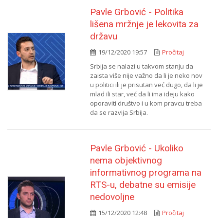
Pavle Grbović - Politika
lišena mržnje je lekovita za
državu
19/12/2020 19:57
Pročitaj
Srbija se nalazi u takvom stanju da
zaista više nije važno da li je neko nov
u politici ili je prisutan već dugo, da li je
mlad ili star, već da li ima ideju kako
oporaviti društvo i u kom pravcu treba
da se razvija Srbija.
Pavle Grbović - Ukoliko
nema objektivnog
informativnog programa na
RTS-u, debatne su emisije
nedovoljne
15/12/2020 12:48
Pročitaj