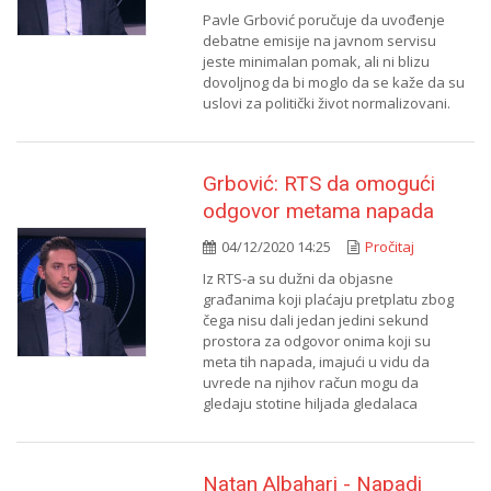
Pavle Grbović poručuje da uvođenje
debatne emisije na javnom servisu
jeste minimalan pomak, ali ni blizu
dovoljnog da bi moglo da se kaže da su
uslovi za politički život normalizovani.
Grbović: RTS da omogući
odgovor metama napada
04/12/2020 14:25
Pročitaj
Iz RTS-a su dužni da objasne
građanima koji plaćaju pretplatu zbog
čega nisu dali jedan jedini sekund
prostora za odgovor onima koji su
meta tih napada, imajući u vidu da
uvrede na njihov račun mogu da
gledaju stotine hiljada gledalaca
Natan Albahari - Napadi