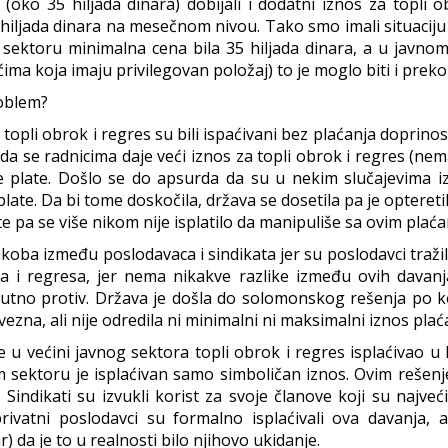
oko 35 hiljada dinara) dobijali i dodatni iznos za topli o
 hiljada dinara na mesečnom nivou. Tako smo imali situaciju 
sektoru minimalna cena bila 35 hiljada dinara, a u javn
ma koja imaju privilegovan položaj) to je moglo biti i preko 
roblem?
 topli obrok i regres su bili ispaćivani bez plaćanja doprino
je da se radnicima daje veći iznos za topli obrok i regres (n
 plate. Došlo se do apsurda da su u nekim slučajevima iz
plate. Da bi tome doskočila, država se dosetila pa je optereti
ate pa se više nikom nije isplatilo da manipuliše sa ovim plaća
oba između poslodavaca i sindikata jer su poslodavci traži
a i regresa, jer nema nikakve razlike između ovih davanja
solutno protiv. Država je došla do solomonskog rešenja po k
ezna, ali nije odredila ni minimalni ni maksimalni iznos plać
se u većini javnog sektora topli obrok i regres isplaćivao u
 sektoru je isplaćivan samo simboličan iznos. Ovim rešenje
i. Sindikati su izvukli korist za svoje članove koji su najv
ivatni poslodavci su formalno isplaćivali ova davanja, 
) da je to u realnosti bilo njihovo ukidanje.