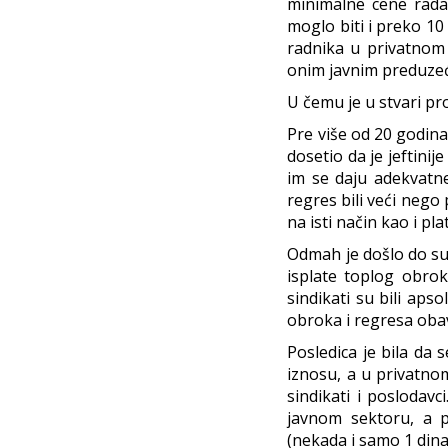
minimalne cene rada (
moglo biti i preko 10
radnika u privatnom 
onim javnim preduzeći
U čemu je u stvari p
Pre više od 20 godina
dosetio da je jeftini
im se daju adekvatne
regres bili veći nego 
na isti način kao i pl
Odmah je došlo do suk
isplate toplog obrok
sindikati su bili ap
obroka i regresa obav
Posledica je bila da 
iznosu, a u privatnom
sindikati i poslodavc
javnom sektoru, a pr
(nekada i samo 1 dinar