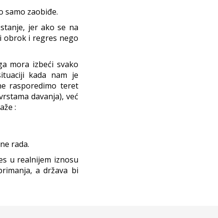
go samo zaobiđe.
stanje, jer ako se na
li obrok i regres nego
ga mora izbeći svako
ituaciji kada nam je
ne rasporedimo teret
vrstama davanja), već
aže :
ene rada.
res u realnijem iznosu
primanja, a država bi