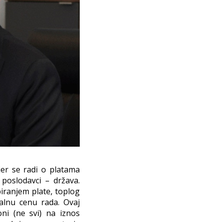
jer se radi o platama
 poslodavci – država.
iranjem plate, toplog
alnu cenu rada. Ovaj
ni (ne svi) na iznos