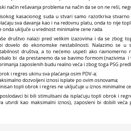
pski način rešavanja problema na način da se on ne reši, ne
Visokog kasacionog suda u stvari samo razotkriva stvarno 
plaćaju sva davanja kao i na redovnu platu, onda to nije top
 se onda uključe u vrednost minimalne cene rada.
še društvo nalazi pred velikim izazovima i da se zbog to
bi dovelo do ekonomske nestabilnosti. Nalazimo se u s
stabilnost društva, a to nećemo uspeti ako ravnomerno 
rebalo bi da prestanemo da se bavimo formom (nazivima i 
primanja zaposlenih budu realno veća i zbog toga PSG predl
brok i regres ukinu sva plaćanja osim PDV-a;
ksimalno dozvoljeni iznosi isplate po ovim osnovama;
nisan topli obrok i regres ne uključuje u iznos minimalne c
oslodavci bi bili stimulisani da isplaćuju topli obrok i reg
va utvrdi kao maksimalni iznos), zaposleni bi dobili veća 