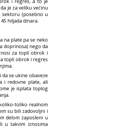
brok i regres, a to je
da je za veliku većinu
om sektoru (posebno u
45 hiljada dinara.
sa na plate pa se neko
ema doprinosa) nego da
nosi za topli obrok i
la topli obrok i regres
njima.
li da se ukine obaveze
 i redovne plate, ali
ome je isplata toplog
anja.
 koliko-toliko realnom
m su bili zadovoljni i
ećim delom zaposleni u
ali u takvim iznosima