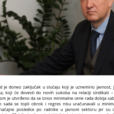
d je doneo zaključak u slučaju koji je uznemirio javnost, 
, koji će dovesti do novih sukoba na relaciji sindikati –
om je utvrđeno da se iznos minimalne cene rada dobija sab
o sada se topli obrok i regres nisu uračunavali u minim
značajne posledice po radnike u javnom sektoru jer su o