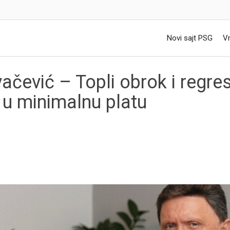
Novi sajt PSG
Vr
ačević – Topli obrok i regre
i u minimalnu platu