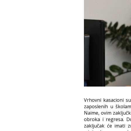
Vrhovni kasacioni su
zaposlenih u školama
Naime, ovim zaključk
obroka i regresa. D
zaključak će imati 