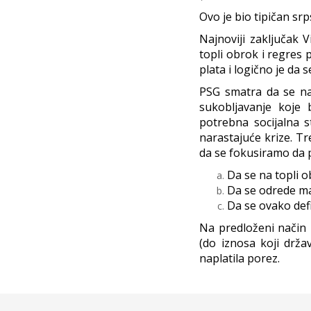
Ovo je bio tipičan sr
Najnoviji zaključak 
topli obrok i regres 
plata i logično je da
PSG smatra da se na
sukobljavanje koje 
potrebna socijalna 
narastajuće krize. T
da se fokusiramo da 
Da se na topli o
Da se odrede ma
Da se ovako defi
Na predloženi način p
(do iznosa koji drža
naplatila porez.