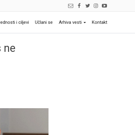
ednosti i ciljevi
Učlani se
Arhiva vesti
Kontakt
s ne